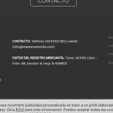
CONTACTO
Avi
CONTACTO:
Teléfono (935550780) o email
Pol
(info@maresmerecicla.com)
Pol
DATOS DEL REGISTRO MERCANTIL:
Tomo: 42459; Libro: ;
No
Folio: 48; Sección: 8; Hoja: B-408805
l
 para mostrarte publicidad personalizada en base a un perfil elaborad
as). Clica
AQUÍ
para más información. Puedes aceptar todas las coo
el Grupo CIE Automotive