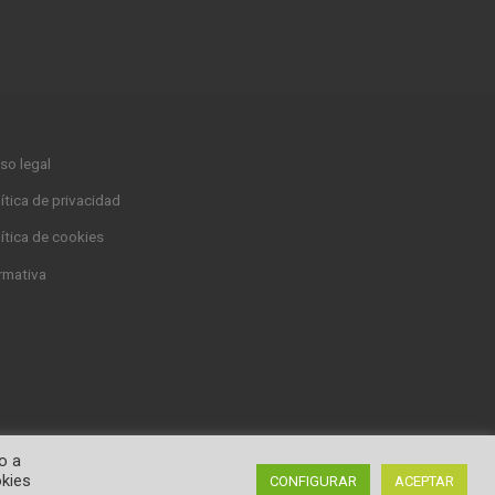
so legal
ítica de privacidad
ítica de cookies
rmativa
o a
kies
CONFIGURAR
ACEPTAR