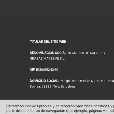
TITULAR DEL SITIO WEB
DENOMINACIÓN SOCIAL:
RECOGIDA DE ACEITES Y
GRASAS MARESME S.L.
NIF:
ESB65524290
DOMICILIO SOCIAL:
Pasaje Oeste 6 nave 6, Pol. Industria
Bovisa, 08329, Teia, Barcelona
Utilizamos cookies propias y de terceros para fines analíticos y
partir de tus hábitos de navegación (por ejemplo, páginas visitad
© 2026
Recogida de Grasas y Aceites Maresme, S.L. Empresa d