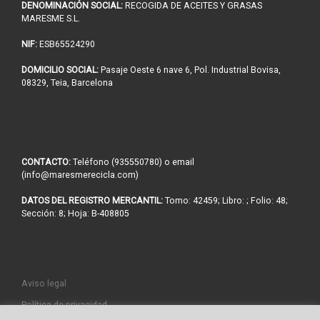
DENOMINACIÓN SOCIAL:
RECOGIDA DE ACEITES Y GRASAS
MARESME S.L.
NIF:
ESB65524290
DOMICILIO SOCIAL:
Pasaje Oeste 6 nave 6, Pol. Industrial Bovisa,
08329, Teia, Barcelona
CONTACTO:
Teléfono (935550780) o email
(info@maresmerecicla.com)
DATOS DEL REGISTRO MERCANTIL:
Tomo: 42459; Libro: ; Folio: 48;
Sección: 8; Hoja: B-408805
Aviso legal
Política de privacidad