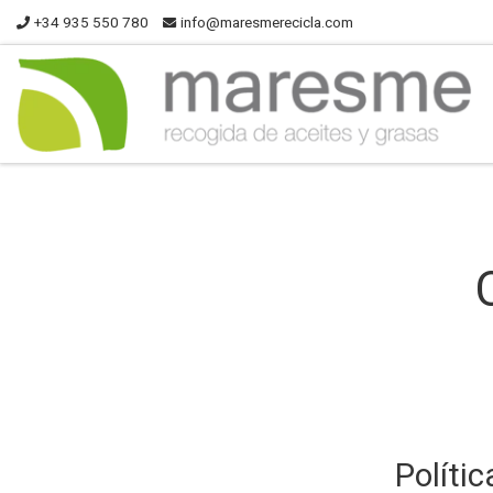
+34 935 550 780
info@maresmerecicla.com
Políti