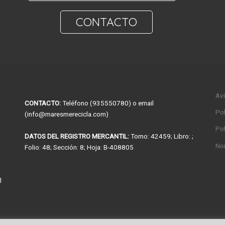
CONTACTO
Avi
CONTACTO:
Teléfono (935550780) o email
Pol
(info@maresmerecicla.com)
Pol
DATOS DEL REGISTRO MERCANTIL:
Tomo: 42459; Libro: ;
No
Folio: 48; Sección: 8; Hoja: B-408805
l