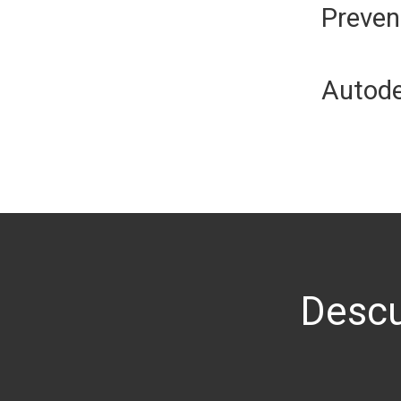
Preven
Autode
Descu